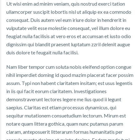
Ut wisi enim ad minim veniam, quis nostrud exerci tation
ullamcorper suscipit lobortis nisl ut aliquip ex ea commodo
consequat. Duis autem vel eum iriure dolor in hendrerit in
vulputate velit esse molestie consequat, vel illum dolore eu
feugiat nulla facilisis at vero eros et accumsan et iusto odio
dignissim qui blandit praesent luptatum zzril delenit augue
duis dolore te feugait nulla facilisi.
Nam liber tempor cum soluta nobis eleifend option congue
nihil imperdiet doming id quod mazim placerat facer possim
assum. Typi non habent claritatem insitam; est usus legentis
in iis qui facit eorum claritatem. Investigationes
demonstraverunt lectores legere me lius quod ii legunt
saepius. Claritas est etiam processus dynamicus, qui
sequitur mutationem consuetudium lectorum. Mirum est
notare quam littera gothica, quam nunc putamus parum
claram, anteposuerit litterarum formas humanitatis per
seacula quarta decima et quinta decima. Eodem modo typi,