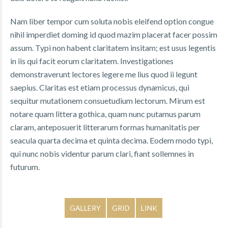
Nam liber tempor cum soluta nobis eleifend option congue
nihil imperdiet doming id quod mazim placerat facer possim
assum. Typi non habent claritatem insitam; est usus legentis
in iis qui facit eorum claritatem. Investigationes
demonstraverunt lectores legere me lius quod ii legunt
saepius. Claritas est etiam processus dynamicus, qui
sequitur mutationem consuetudium lectorum. Mirum est
notare quam littera gothica, quam nunc putamus parum
claram, anteposuerit litterarum formas humanitatis per
seacula quarta decima et quinta decima. Eodem modo typi,
qui nunc nobis videntur parum clari, fiant sollemnes in
futurum.
GALLERY
GRID
LINK